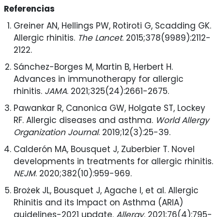
Referencias
Greiner AN, Hellings PW, Rotiroti G, Scadding GK.
Allergic rhinitis.
The Lancet
. 2015;378(9989):2112-
2122.
Sánchez-Borges M, Martin B, Herbert H.
Advances in immunotherapy for allergic
rhinitis.
JAMA
. 2021;325(24):2661-2675.
Pawankar R, Canonica GW, Holgate ST, Lockey
RF. Allergic diseases and asthma.
World Allergy
Organization Journal
. 2019;12(3):25-39.
Calderón MA, Bousquet J, Zuberbier T. Novel
developments in treatments for allergic rhinitis.
NEJM
. 2020;382(10):959-969.
Brożek JL, Bousquet J, Agache I, et al. Allergic
Rhinitis and its Impact on Asthma (ARIA)
guidelines-2021 update.
Allergy
. 2021;76(4):795-