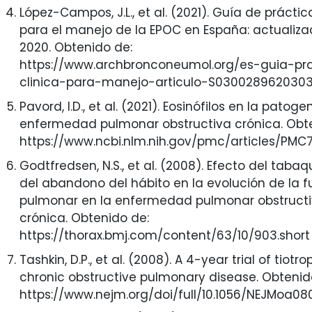
López-Campos, J.L., et al. (2021). Guía de práctic
para el manejo de la EPOC en España: actualiza
2020. Obtenido de:
https://www.archbronconeumol.org/es-guia-pr
clinica-para-manejo-articulo-S0300289620303
Pavord, I.D., et al. (2021). Eosinófilos en la patoge
enfermedad pulmonar obstructiva crónica. Obte
https://www.ncbi.nlm.nih.gov/pmc/articles/PMC
Godtfredsen, N.S., et al. (2008). Efecto del taba
del abandono del hábito en la evolución de la f
pulmonar en la enfermedad pulmonar obstruct
crónica. Obtenido de:
https://thorax.bmj.com/content/63/10/903.short
Tashkin, D.P., et al. (2008). A 4-year trial of tiotr
chronic obstructive pulmonary disease. Obtenid
https://www.nejm.org/doi/full/10.1056/NEJMoa0