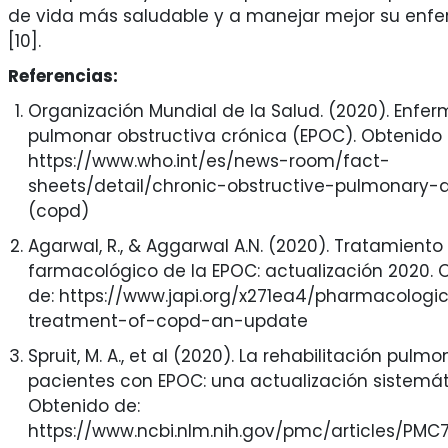
de vida más saludable y a manejar mejor su en
[10].
Referencias:
Organización Mundial de la Salud. (2020). Enfe
pulmonar obstructiva crónica (EPOC). Obtenido 
https://www.who.int/es/news-room/fact-
sheets/detail/chronic-obstructive-pulmonary-
(copd)
Agarwal, R., & Aggarwal A.N. (2020). Tratamiento
farmacológico de la EPOC: actualización 2020. 
de: https://www.japi.org/x271ea4/pharmacologic
treatment-of-copd-an-update
Spruit, M. A., et al (2020). La rehabilitación pulm
pacientes con EPOC: una actualización sistemát
Obtenido de:
https://www.ncbi.nlm.nih.gov/pmc/articles/PM