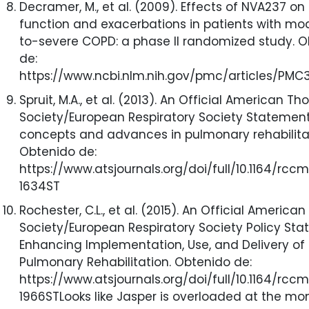
Decramer, M., et al. (2009). Effects of NVA237 on
function and exacerbations in patients with mo
to-severe COPD: a phase II randomized study. 
de:
https://www.ncbi.nlm.nih.gov/pmc/articles/PMC
Spruit, M.A., et al. (2013). An Official American Th
Society/European Respiratory Society Statement
concepts and advances in pulmonary rehabilitat
Obtenido de:
https://www.atsjournals.org/doi/full/10.1164/rcc
1634ST
Rochester, C.L., et al. (2015). An Official America
Society/European Respiratory Society Policy Sta
Enhancing Implementation, Use, and Delivery of
Pulmonary Rehabilitation. Obtenido de:
https://www.atsjournals.org/doi/full/10.1164/rccm
1966STLooks like Jasper is overloaded at the mo