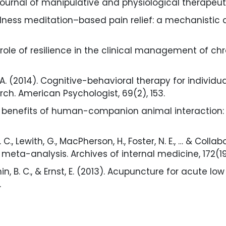
Journal of manipulative and physiological therapeuti
dfulness meditation–based pain relief: a mechanistic
 The role of resilience in the clinical management of
 J. A. (2014). Cognitive-behavioral therapy for individu
rch. American Psychologist, 69(2), 153.
 The benefits of human-companion animal interaction:
A. C., Lewith, G., MacPherson, H., Foster, N. E., … & Colla
 meta-analysis. Archives of internal medicine, 172(19
 H., Shin, B. C., & Ernst, E. (2013). Acupuncture for acut
.