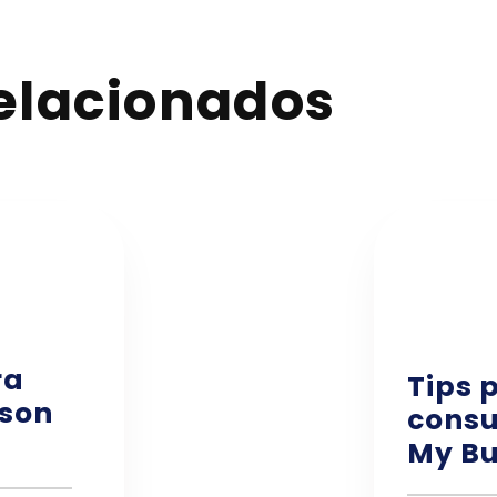
relacionados
ra
Tips 
 son
consu
My Bu