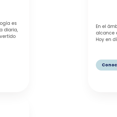
ogía es
En el ámb
 diaria,
alcance d
vertido
Hoy en d
Conoc