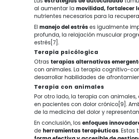
Las
estrategias de autocuidado
tambi
al aumentar la
movilidad, fortalecer 
nutrientes necesarios para la recupera
El
manejo del estrés
es igualmente impo
profunda, la relajación muscular progr
estrés[7].
Terapia psicólogica
Otras
terapias alternativas emergent
con animales. La terapia cognitivo-c
desarrollar habilidades de afrontamie
Terapia con animales
Por otro lado, la terapia con animales
en pacientes con dolor crónico[9]. A
de la medicina del dolor y represent
En conclusión, los
enfoques innovadore
de
herramientas terapéuticas
. Estas
forma efectiva y accesible de gestion