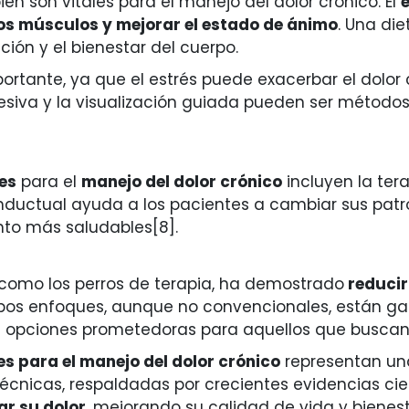
én son vitales para el manejo del dolor crónico. El
e
los músculos y mejorar el estado de ánimo
. Una die
ción y el bienestar del cuerpo.
rtante, ya que el estrés puede exacerbar el dolor 
esiva y la visualización guiada pueden ser métodos 
es
para el
manejo del dolor crónico
incluyen la ter
onductual ayuda a los pacientes a cambiar sus pat
nto más saludables[8].
, como los perros de terapia, ha demostrado
reducir
mbos enfoques, aunque no convencionales, están g
an opciones prometedoras para aquellos que buscan
s para el manejo del dolor crónico
representan una
 técnicas, respaldadas por crecientes evidencias cie
ar su dolor
, mejorando su calidad de vida y bienest