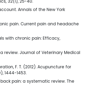
cs, 32(1), 25-40.
 account. Annals of the New York
 chronic pain. Current pain and headache
als with chronic pain: Efficacy,
 a review. Journal of Veterinary Medical
boration, F. T. (2012). Acupuncture for
), 1444-1453.
e low back pain: a systematic review. The