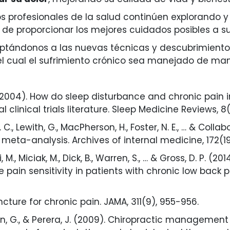
los profesionales de la salud continúen explorando 
de proporcionar los mejores cuidados posibles a su
tándonos a las nuevas técnicas y descubrimientos
l cual el sufrimiento crónico sea manejado de m
. (2004). How do sleep disturbance and chronic pain i
clinical trials literature. Sleep Medicine Reviews, 8(2
A. C., Lewith, G., MacPherson, H., Foster, N. E., … & Colla
 meta-analysis. Archives of internal medicine, 172(19
, M., Miciak, M., Dick, B., Warren, S., … & Gross, D. P. 
pain sensitivity in patients with chronic low back p
puncture for chronic pain. JAMA, 311(9), 955-956.
wson, G., & Perera, J. (2009). Chiropractic manageme